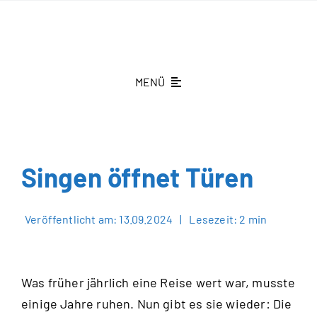
Zum
Inhalt
springen
MENÜ
St.-Theresien-Gymnasium
Schüleraufnahme
Singen öffnet Türen
Schönenberg fördern
Veröffentlicht am: 13.09.2024
|
Lesezeit: 2 min
Aktuelles
Kontakt
Was früher jährlich eine Reise wert war, musste
einige Jahre ruhen. Nun gibt es sie wieder: Die