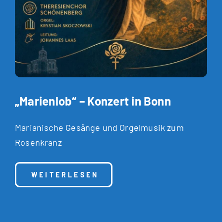
„Marienlob“ – Konzert in Bonn
Marianische Gesänge und Orgelmusik zum
Rosenkranz
: „MARIENLOB“ – KONZERT IN BONN
WEITERLESEN