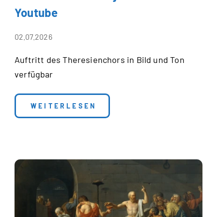
Youtube
02.07.2026
Auftritt des Theresienchors in Bild und Ton
verfügbar
: MARIENLOB-KONZERT JETZT AUF YO
WEITERLESEN