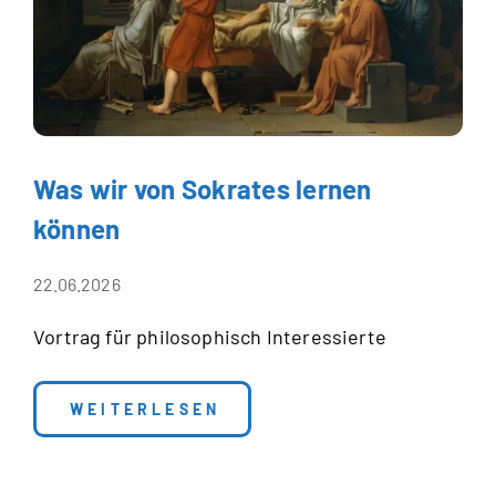
Was wir von Sokrates lernen
können
22.06.2026
Vortrag für philosophisch Interessierte
: WAS WIR VON SOKRATES LERNEN KÖ
WEITERLESEN