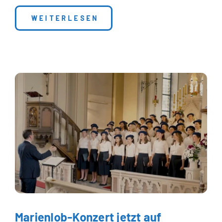
: SONDERPREIS BEIM WETTBEWERB „12
WEITERLESEN
Marienlob-Konzert jetzt auf