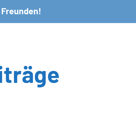
n Freunden!
iträge