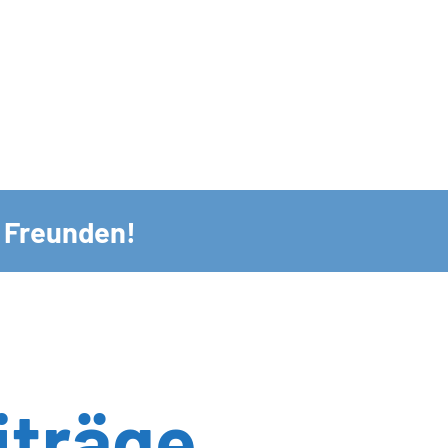
n Freunden!
iträge