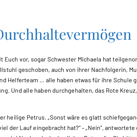
Durchhaltevermögen
tellt Euch vor, sogar Schwester Michaela hat teilg
lstuhl geschoben, auch von ihrer Nachfolgerin, Mu
und Helferteam … alle haben etwas für ihre Schule 
ung. Und alle haben durchgehalten, das Rote Kreuz, 
der heilige Petrus. „Sonst wäre es glatt schiefgega
 der Lauf eingebracht hat?“ – „Nein“, antwortete di