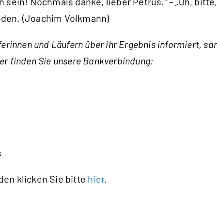
sein! Nochmals danke, lieber Petrus.“ – „Oh, bitte
rieden. (Joachim Volkmann)
erinnen und Läufern über ihr Ergebnis informiert, s
hier finden Sie unsere Bankverbindung:
s
en klicken Sie bitte
hier
.