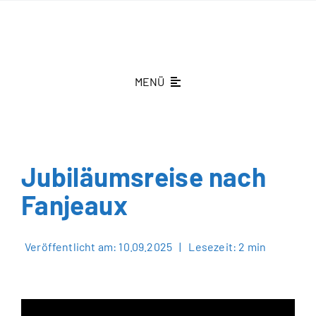
Zum
Inhalt
springen
MENÜ
St.-Theresien-Gymnasium
Schüleraufnahme
Jubiläumsreise nach
Schönenberg fördern
Fanjeaux
Aktuelles
Veröffentlicht am: 10.09.2025
|
Lesezeit: 2 min
Kontakt