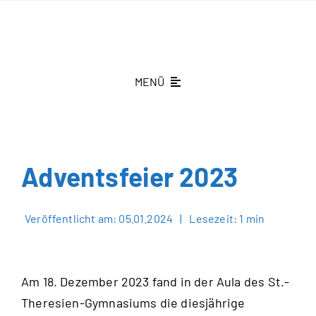
Zum
Inhalt
springen
MENÜ
St.-Theresien-Gymnasium
Schüleraufnahme
Adventsfeier 2023
Schönenberg fördern
Veröffentlicht am: 05.01.2024
|
Lesezeit: 1 min
Aktuelles
Kontakt
Am 18. Dezember 2023 fand in der Aula des St.-
Theresien-Gymnasiums die diesjährige