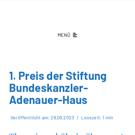
Zum
Inhalt
springen
MENÜ
St.-Theresien-Gymnasium
Schüleraufnahme
1. Preis der Stiftung
Schönenberg fördern
Bundeskanzler-
Adenauer-Haus
Aktuelles
Kontakt
Veröffentlicht am: 28.09.2023
|
Lesezeit: 1 min