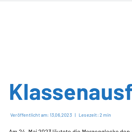
Zum
Inhalt
springen
Klassenausf
Veröffentlicht am: 13.06.2023
|
Lesezeit: 2 min
Am 24. Mai 2023 läutete die Morgenglocke den 