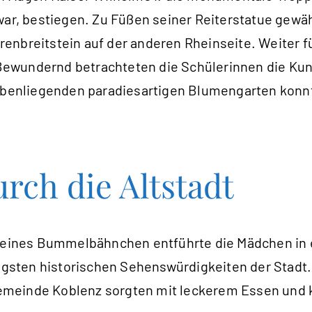
war, bestiegen. Zu Füßen seiner Reiterstatue gewä
enbreitstein auf der anderen Rheinseite. Weiter fü
t. Bewundernd betrachteten die Schülerinnen die K
nebenliegenden paradiesartigen Blumengarten konn
ch die Altstadt
kleines Bummelbähnchen entführte die Mädchen in e
tigsten historischen Sehenswürdigkeiten der Stadt.
meinde Koblenz sorgten mit leckerem Essen und kö