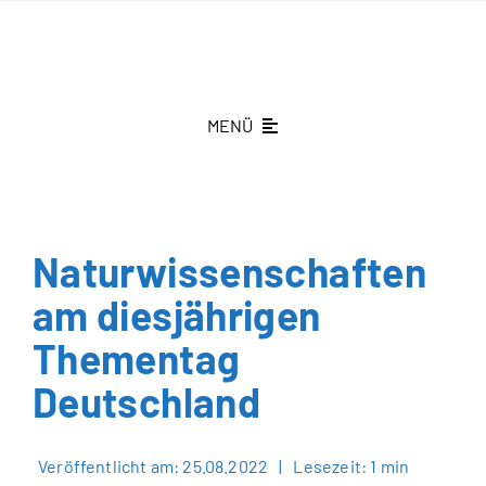
Zum
Inhalt
springen
MENÜ
St.-Theresien-Gymnasium
Schüleraufnahme
Naturwissenschaften
Schönenberg fördern
am diesjährigen
Thementag
Aktuelles
Deutschland
Kontakt
Veröffentlicht am: 25.08.2022
|
Lesezeit: 1 min