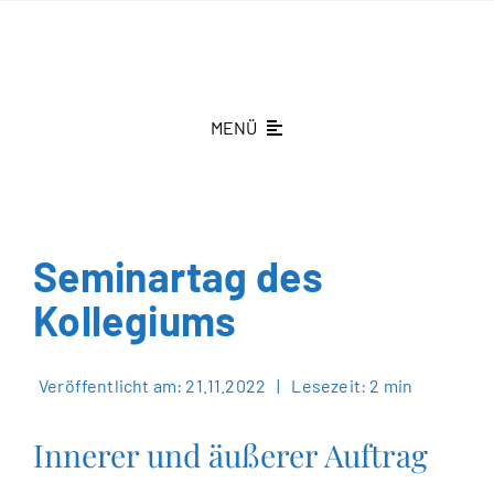
Zum
Inhalt
springen
MENÜ
St.-Theresien-Gymnasium
Schüleraufnahme
Seminartag des
Schönenberg fördern
Kollegiums
Aktuelles
Veröffentlicht am: 21.11.2022
|
Lesezeit: 2 min
Kontakt
Innerer und äußerer Auftrag