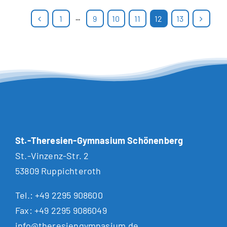
1
···
9
10
11
12
13
St.-Theresien-Gymnasium Schönenberg
St.-Vinzenz-Str. 2
53809 Ruppichteroth
Tel.:
+49 2295 908600
Fax: +49 2295 9086049
info@theresiengymnasium.de