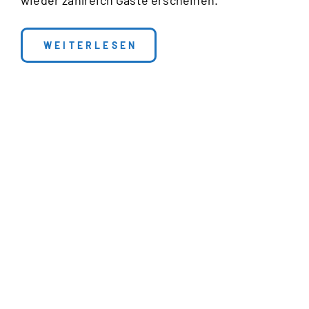
: THERESIENFEST 2022
WEITERLESEN