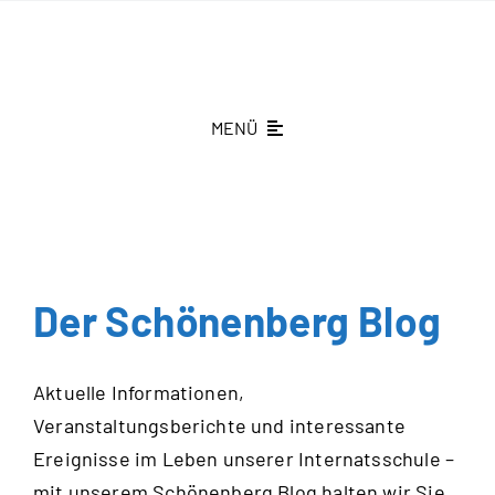
Zum
Inhalt
springen
MENÜ
St.-Theresien-Gymnasium
Schüleraufnahme
Schönenberg fördern
Der Schönenberg Blog
Aktuelles
Aktuelle Informationen,
Kontakt
Veranstaltungsberichte und interessante
Ereignisse im Leben unserer Internatsschule –
mit unserem Schönenberg Blog halten wir Sie