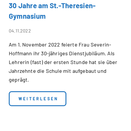
30 Jahre am St.-Theresien-
Gymnasium
04.11.2022
Am 1. November 2022 feierte Frau Severin-
Hoffmann ihr 30-jähriges Dienstjubiläum. Als
Lehrerin (fast) der ersten Stunde hat sie über
Jahrzehnte die Schule mit aufgebaut und
geprägt.
: 30 JAHRE AM ST.-THERESIEN-GYMNA
WEITERLESEN