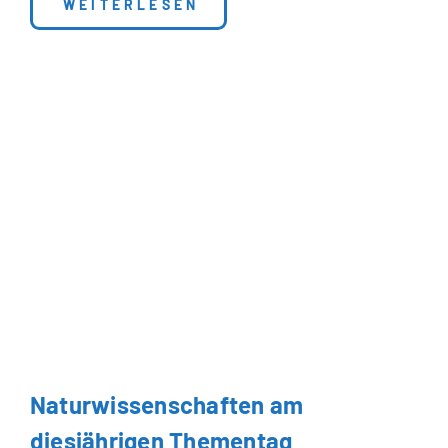
: ERÖFFNUNG DES NEUEN SCHULJAHRE
WEITERLESEN
Naturwissenschaften am
diesjährigen Thementag